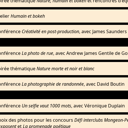
oirée thématique
Nature, humain et bokeh
et rencontres d'éq
elier
Humain et bokeh
onférence
Créativité en post-production
, avec James Saunders
onférence
La photo de rue
, avec Andrew James Gentile de Go
oirée thématique
Nature morte et noir et blanc
onférence
La photographie de randonnée
, avec David Boutin
onférence
Un selfie vaut 1000 mots
, avec Véronique Duplain
hoix des photos pour les concours
Défi interclubs Mongeon-P
exposent
et
La promenade poétique