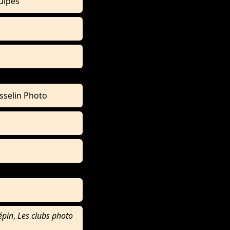
uipes
sselin Photo
épin
,
Les clubs photo