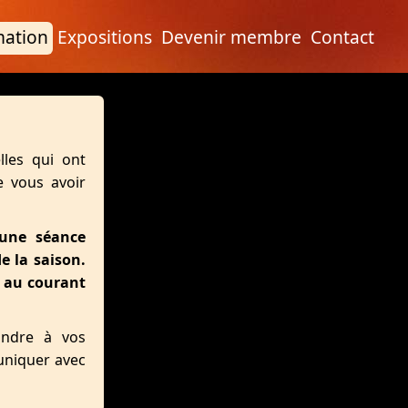
ation
Expositions
Devenir membre
Contact
lles qui ont
e vous avoir
 une séance
e la saison.
 au courant
ondre à vos
niquer avec