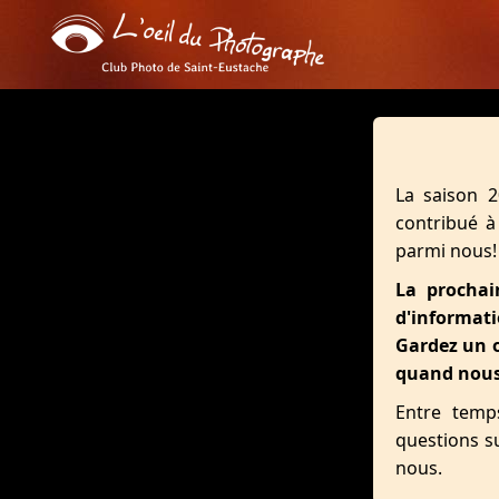
La saison 2
contribué à
parmi nous!
La prochai
d'informati
Gardez un œ
quand nous 
Entre temp
questions su
nous.